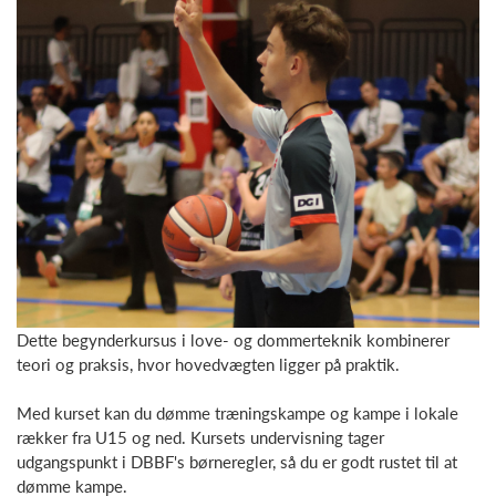
Dette begynderkursus i love- og dommerteknik kombinerer
teori og praksis, hvor hovedvægten ligger på praktik.
Med kurset kan du dømme træningskampe og kampe i lokale
rækker fra U15 og ned. Kursets undervisning tager
udgangspunkt i DBBF's børneregler, så du er godt rustet til at
dømme kampe.